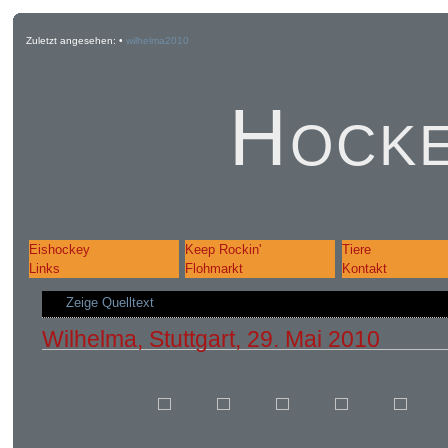
Zuletzt angesehen:
•
wilhelma2010
Hocke
Eishockey
Keep Rockin'
Tiere
Links
Flohmarkt
Kontakt
Zeige Quelltext
Wilhelma, Stuttgart, 29. Mai 2010