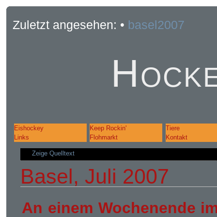
Zuletzt angesehen:
•
basel2007
Hocke
Eishockey
Keep Rockin'
Tiere
Links
Flohmarkt
Kontakt
Zeige Quelltext
Basel, Juli 2007
An einem Wochenende im J