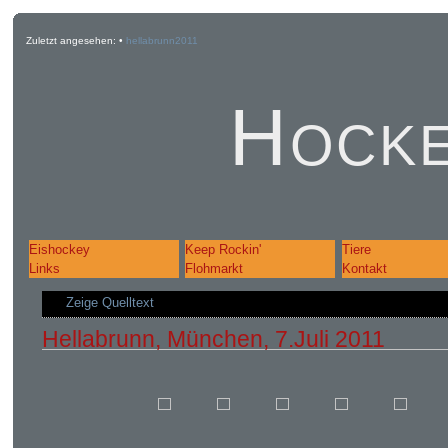
Zuletzt angesehen:
•
hellabrunn2011
Hocke
Eishockey
Keep Rockin'
Tiere
Links
Flohmarkt
Kontakt
Zeige Quelltext
Hellabrunn, München, 7.Juli 2011