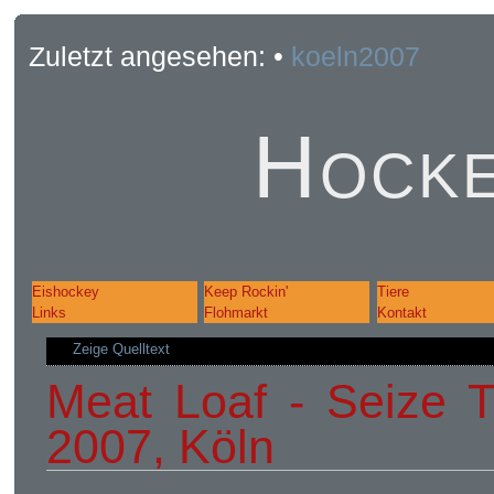
Zuletzt angesehen:
•
koeln2007
Hocke
Eishockey
Keep Rockin'
Tiere
Links
Flohmarkt
Kontakt
Zeige Quelltext
Meat Loaf - Seize T
2007, Köln