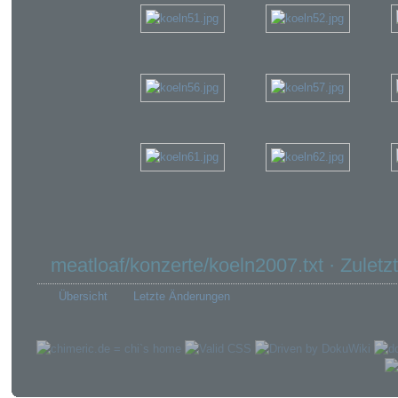
meatloaf/konzerte/koeln2007.txt
· Zuletz
Übersicht
Letzte Änderungen