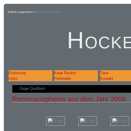
Zuletzt angesehen:
•
rennmaeuse2006
Hocke
Eishockey
Keep Rockin'
Tiere
Links
Flohmarkt
Kontakt
Zeige Quelltext
Rennmausphotos aus dem Jahr 2006